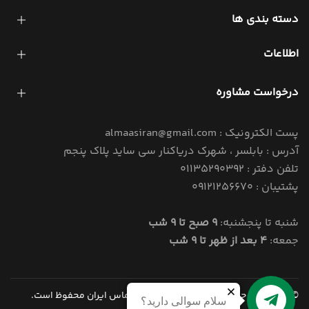
دسته بندی ها
اطلاعات
درخواست مشاوره
پست الکترونیک : almaasiran@gmail.com
آدرس : بابلسر ، شهرک دریاکنار سی ساید پلاک پنجم
تلفن دفتر : 01135290392
پشتیبان : 09121256670
شنبه تا پنجشنبه:
9 صبح تا 9 شب
جمعه:
4 بعد از ظهر تا 9 شب
© 1405 کلیه حقوق این سایت برای املاک الماس ایران محفوظ است.
سلام سوالی دارید؟