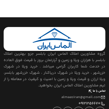
گروه مشاورین املاک الماس ایران بابلسر جزو بهترین املاک
بابلسر با هزاران ویلا و زمین و آپارتمان بروز با قیمت فوق العاده
در خدمت شما کاربران گرامی میباشد . خرید ویلا در شهرک
خزرشهر ، خرید ویلا در شهرک دریاکنار ، شهرک خزرشهر بابلسر،
ویلا ارزان و قیمت ویلا و زمین با امنیت و کیفیت در معامله را از
تیم مشاورین املاک الماس ایران بخواهید.
تماس با ما
almaasiran@gmail.com
09121256670