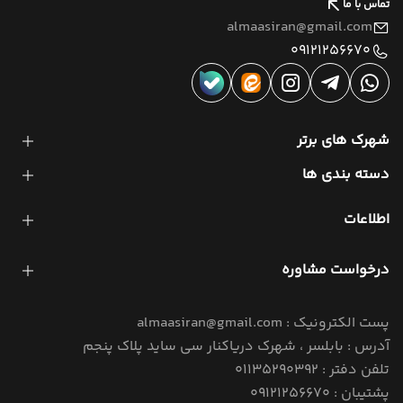
تماس با ما
almaasiran@gmail.com
09121256670
شهرک های برتر
دسته بندی ها
اطلاعات
درخواست مشاوره
پست الکترونیک : almaasiran@gmail.com
آدرس : بابلسر ، شهرک دریاکنار سی ساید پلاک پنجم
تلفن دفتر : 01135290392
پشتیبان : 09121256670