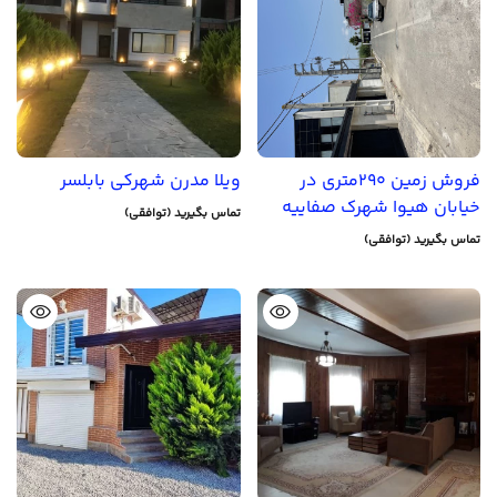
فروش زمین 290متری در
ویلا مدرن شهرکی بابلسر
خیابان هیوا شهرک صفاییه
تماس بگیرید (توافقی)
تماس بگیرید (توافقی)