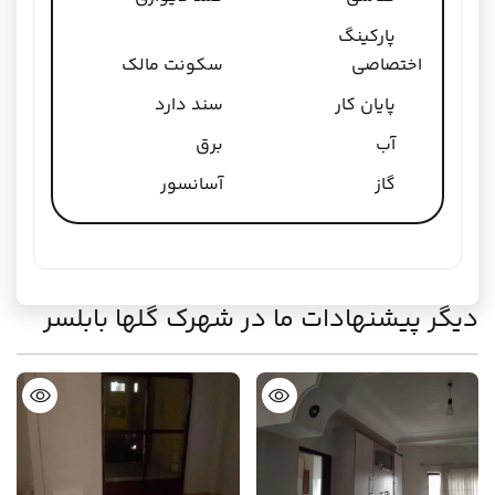
پارکینگ
اختصاصی
سکونت مالک
پایان کار
سند دارد
آب
برق
گاز
آسانسور
دیگر پیشنهادات ما در شهرک گلها بابلسر