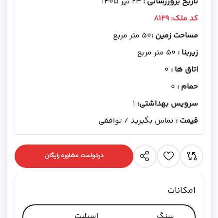
تاریخ بروزرسانی :
23 تیر 1405
کد ملک:
8129
مساحت زمین :
50 متر مربع
زیربنا :
50 متر مربع
اتاق ها :
0
حمام :
0
سرویس بهداشتی:
1
قیمت :
تماس بگیرید / توافقی
درخواست مشاوره رایگان
امکانات
سنگ
اسپلیت