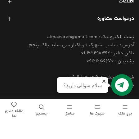
اطلاعات
درخواست مشاوره
پست الکترونیک : almaasiran@gmail.com
آدرس : بابلسر ، شهرک دریاکنار سی ساید پلاک پنجم
تلفن دفتر : 01135290392
پشتیبان : 09121256670
شنبه تا پنجشنبه:
9 صبح تا 9 شب
جمعه:
4 بعد از ظهر تا 9 شب
سلام سوالی دارید؟
© 1405 کلیه حقوق این سایت برای املاک الماس ایران محفوظ است.
علاقه مندی
نوع ملک
شهرک ها
مناطق
جستجو
ها
Powered By
Narenji
Group