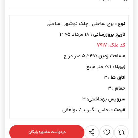
نوع :
برج ساحلی , چلک نوشهر , ساحلی
تاریخ بروزرسانی :
18 مرداد 1405
کد ملک:
7917
مساحت زمین :
5,547 متر مربع
زیربنا :
201 متر مربع
اتاق ها :
3
حمام :
3
سرویس بهداشتی:
3
قیمت :
تماس بگیرید / توافقی
درخواست مشاوره رایگان