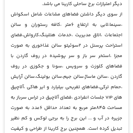
دیگر امتیازات برج ساحلی کارینا می باشد.
از سوی دیگر داشتن فضاهای مشاعات شامل اسکواش
،سینما،لابی به ارتفاع 6متر ،کافه رستوران و سالن
اجتماعات ،اتاق مدیریت ،خدمات هتلینگ،کارواش،فضای
استراحت پرسنل در 2سوئیتو سالن غذاخوری به صورت
مجزا ،استخر سر باز و سر پوشیده در روف گاردن با
فضاهای کلوزت و سرویس ،سونا و جکوزی در روف
گاردن ،سالن ماساژ،سالن جیم،سالن بولینگ،سالن آرایش
،حمام ترکی،فضاهای تفریحی بیلیارد و ایر هاکی ،آلاچیق
های VIP جلسات انفرادی ،فضای آلاچیق در تراس سرباز به
مساحت 845متر مربع به تعداد حداقل 6عدد به صورت
جزیره در آب و ... این برج را به برجی لوکس و کم نظیر
تبدیل کرده است. همچنین برج کارینا از طراحی و کیفیت