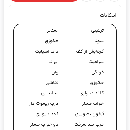
امکانات
ترکیبی
استخر
سونا
جکوزی
گرمایش از کف
داک اسپلیت
سرامیک
ایرانی
فرنگی
وان
جکوزی
نقاشی
کاغد دیواری
سرایداری
خواب مستر
درب ریموت دار
آیفون تصویری
کمد دیواری
درب ضد سرقت
دو خواب مستر