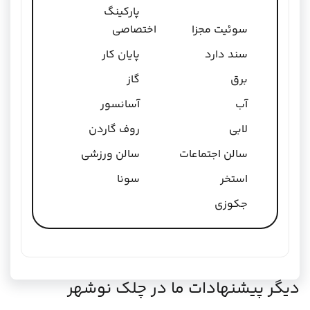
پارکینگ
سوئیت مجزا
اختصاصی
سند دارد
پایان کار
برق
گاز
آب
آسانسور
لابی
روف گاردن
سالن اجتماعات
سالن ورزشی
استخر
سونا
جکوزی
دیگر پیشنهادات ما در چلک نوشهر