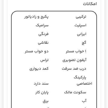
امکانات
ترکیبی
پکیج و رادیاتور
اسپلیت
سرامیک
ایرانی
فرنگی
گچ
نقاشی
1 خواب مستر
دو خواب مستر
آیفون تصویری
تراس
درب ضد سرقت
کمد دیواری
پارکینگ
اختصاصی
سند دارد
سکونت مالک
پایان کار
آب
برق