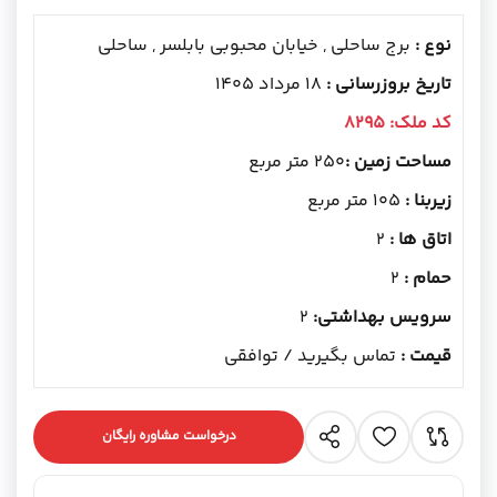
نوع :
برج ساحلی , خیابان محبوبی بابلسر , ساحلی
تاریخ بروزرسانی :
18 مرداد 1405
کد ملک:
8295
مساحت زمین :
250 متر مربع
زیربنا :
105 متر مربع
اتاق ها :
2
حمام :
2
سرویس بهداشتی:
2
قیمت :
تماس بگیرید / توافقی
درخواست مشاوره رایگان