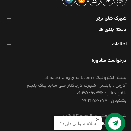
شهرک های برتر
دسته بندی ها
اطلاعات
درخواست مشاوره
پست الکترونیک : almaasiran@gmail.com
آدرس : بابلسر ، شهرک دریاکنار سی ساید پلاک پنجم
تلفن دفتر : 01135290392
پشتیبان : 09121256670
شنبه تا پنجشنبه:
9 صبح تا 9 شب
جمعه:
4 بعد از ظهر تا 9 شب
سلام سوالی دارید؟