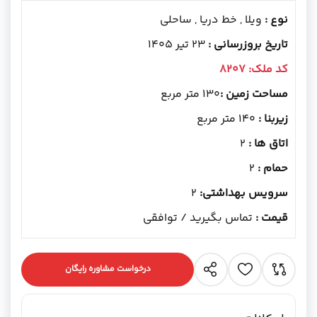
نوع :
ویلا , خط دریا , ساحلی
تاریخ بروزرسانی :
23 تیر 1405
کد ملک:
8207
مساحت زمین :
130 متر مربع
زیربنا :
140 متر مربع
اتاق ها :
2
حمام :
2
سرویس بهداشتی:
2
قیمت :
تماس بگیرید / توافقی
درخواست مشاوره رایگان