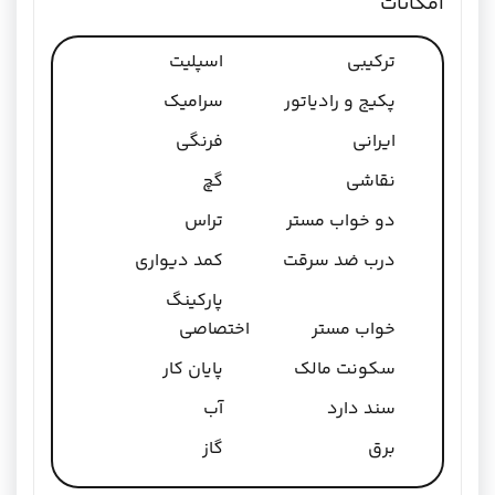
امکانات
ترکیبی
اسپلیت
پکیج و رادیاتور
سرامیک
ایرانی
فرنگی
نقاشی
گچ
دو خواب مستر
تراس
درب ضد سرقت
کمد دیواری
پارکینگ
خواب مستر
اختصاصی
سکونت مالک
پایان کار
سند دارد
آب
برق
گاز