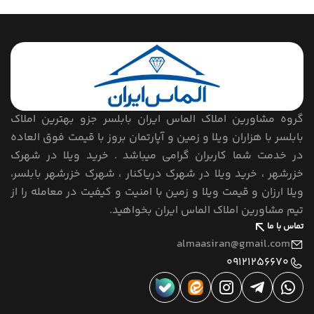
گروه مشاورین املاک الماس ایران بابلسر جزو بهترین املاک
بابلسر با هزاران ویلا و زمین و آپارتمان بروز با قیمت فوق العاده
در خدمت شما کاربران گرامی میباشد . خرید ویلا در شهرک
خزرشهر ، خرید ویلا در شهرک دریاکنار ، شهرک خزرشهر بابلسر،
ویلا ارزان و قیمت ویلا و زمین با امنیت و کیفیت در معامله را از
تیم مشاورین املاک الماس ایران بخواهید.
تماس با ما
almaasiran@gmail.com
09121256670