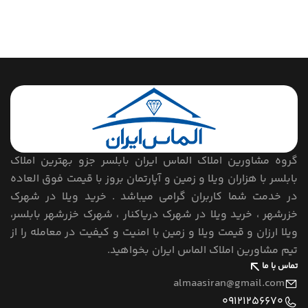
گروه مشاورین املاک الماس ایران بابلسر جزو بهترین املاک
بابلسر با هزاران ویلا و زمین و آپارتمان بروز با قیمت فوق العاده
در خدمت شما کاربران گرامی میباشد . خرید ویلا در شهرک
خزرشهر ، خرید ویلا در شهرک دریاکنار ، شهرک خزرشهر بابلسر،
ویلا ارزان و قیمت ویلا و زمین با امنیت و کیفیت در معامله را از
تیم مشاورین املاک الماس ایران بخواهید.
تماس با ما
almaasiran@gmail.com
09121256670