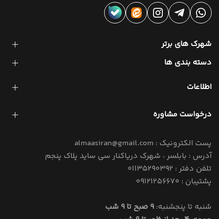
شهرک های برتر
دسته بندی ها
اطلاعات
درخواست مشاوره
پست الکترونیک : almaasiran@gmail.com
آدرس : بابلسر ، شهرک دریاکنار سی ساید پلاک پنجم
تلفن دفتر : 01135290392
پشتیبان : 09121256670
شنبه تا پنجشنبه:
9 صبح تا 9 شب