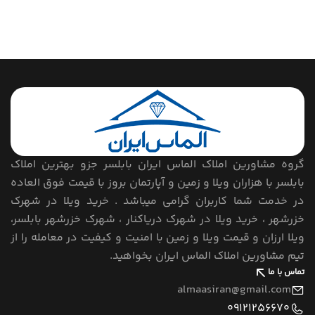
گروه مشاورین املاک الماس ایران بابلسر جزو بهترین املاک
بابلسر با هزاران ویلا و زمین و آپارتمان بروز با قیمت فوق العاده
در خدمت شما کاربران گرامی میباشد . خرید ویلا در شهرک
خزرشهر ، خرید ویلا در شهرک دریاکنار ، شهرک خزرشهر بابلسر،
ویلا ارزان و قیمت ویلا و زمین با امنیت و کیفیت در معامله را از
تیم مشاورین املاک الماس ایران بخواهید.
تماس با ما
almaasiran@gmail.com
09121256670