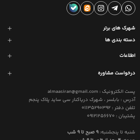
شهرک های برتر
دسته بندی ها
اطلاعات
درخواست مشاوره
پست الکترونیک : almaasiran@gmail.com
آدرس : بابلسر ، شهرک دریاکنار سی ساید پلاک پنجم
تلفن دفتر : 01135290392
پشتیبان : 09121256670
شنبه تا پنجشنبه:
9 صبح تا 9 شب