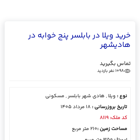
خرید ویلا در بابلسر پنج خوابه در
هادیشهر
تماس بگیرید
1098
نفر بازدید
نوع :
ویلا , هادی شهر بابلسر , مسکونی
تاریخ بروزرسانی :
18 مرداد 1405
کد ملک:
8119
مساحت زمین :
210 متر مربع
زیربنا :
350 متر مربع