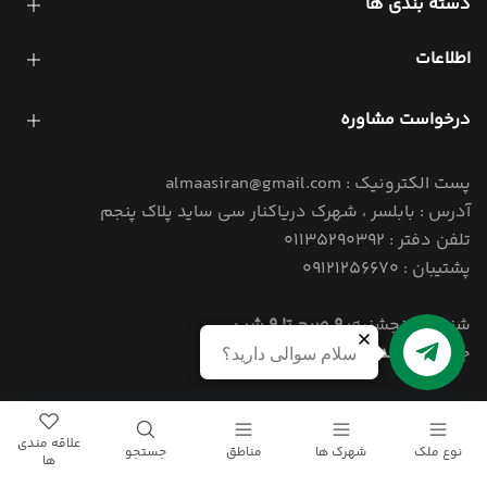
دسته بندی ها
اطلاعات
درخواست مشاوره
پست الکترونیک : almaasiran@gmail.com
آدرس : بابلسر ، شهرک دریاکنار سی ساید پلاک پنجم
تلفن دفتر : 01135290392
پشتیبان : 09121256670
شنبه تا پنجشنبه:
9 صبح تا 9 شب
جمعه:
4 بعد از ظهر تا 9 شب
سلام سوالی دارید؟
© 1405 کلیه حقوق این سایت برای املاک الماس ایران محفوظ است.
علاقه مندی
نوع ملک
شهرک ها
مناطق
جستجو
ها
Powered By
Narenji
Group