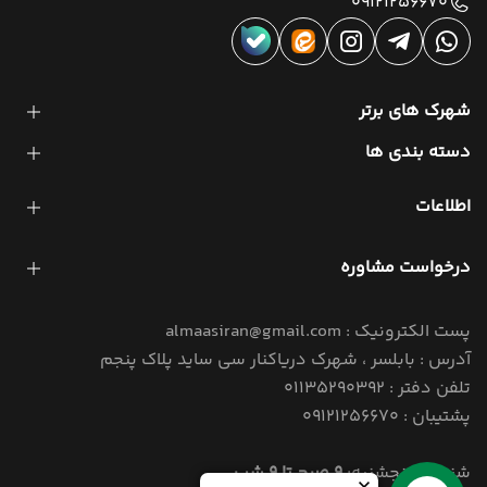
09121256670
شهرک های برتر
دسته بندی ها
اطلاعات
درخواست مشاوره
پست الکترونیک : almaasiran@gmail.com
آدرس : بابلسر ، شهرک دریاکنار سی ساید پلاک پنجم
تلفن دفتر : 01135290392
پشتیبان : 09121256670
شنبه تا پنجشنبه:
9 صبح تا 9 شب