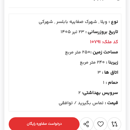
نوع :
ویلا , شهرک صفاییه بابلسر , شهرکی
تاریخ بروزرسانی :
23 تیر 1405
کد ملک:
10791
مساحت زمین :
250 متر مربع
زیربنا :
240 متر مربع
اتاق ها :
3
حمام :
1
سرویس بهداشتی:
2
قیمت :
تماس بگیرید / توافقی
درخواست مشاوره رایگان