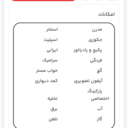
امکانات
مدرن
استخر
جکوزی
اسپلیت
پکیج و رادیاتور
ایرانی
فرنگی
سرامیک
گچ
خواب مستر
آیفون تصویری
کمد دیواری
پارکینگ
اختصاصی
تخلیه
آب
برق
گاز
تلفن