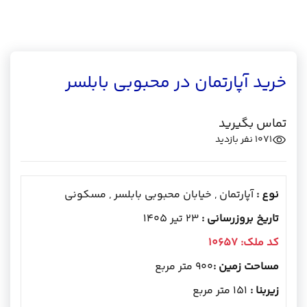
خرید آپارتمان در محبوبی بابلسر
تماس بگیرید
1071
نفر بازدید
نوع :
آپارتمان , خیابان محبوبی بابلسر , مسکونی
تاریخ بروزرسانی :
23 تیر 1405
کد ملک:
10657
مساحت زمین :
900 متر مربع
زیربنا :
151 متر مربع