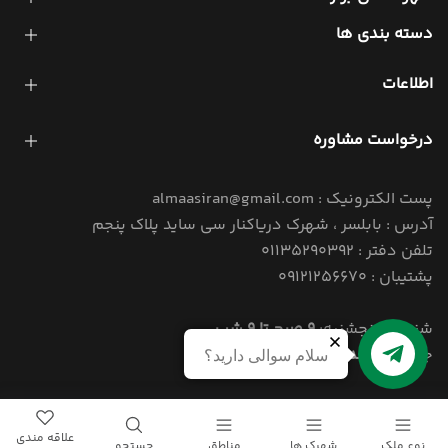
دسته بندی ها
اطلاعات
درخواست مشاوره
پست الکترونیک : almaasiran@gmail.com
آدرس : بابلسر ، شهرک دریاکنار سی ساید پلاک پنجم
تلفن دفتر : 01135290392
پشتیبان : 09121256670
شنبه تا پنجشنبه:
9 صبح تا 9 شب
جمعه:
4 بعد از ظهر تا 9 شب
سلام سوالی دارید؟
© 1405 کلیه حقوق این سایت برای املاک الماس ایران محفوظ است.
علاقه مندی
نوع ملک
شهرک ها
مناطق
جستجو