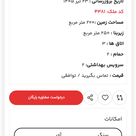
تاریخ بروزرسانی :
23 تیر 1405
کد ملک:
4381
مساحت زمین :
200 متر مربع
زیربنا :
250 متر مربع
اتاق ها :
3
حمام :
2
سرویس بهداشتی:
2
قیمت :
تماس بگیرید / توافقی
درخواست مشاوره رایگان
امکانات
سنگ
آجر