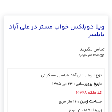
ویلا دوبلکس خواب مستر در علی آباد
بابلسر
تماس بگیرید
1081
نفر بازدید
نوع :
ویلا , علی آباد بابلسر , مسکونی
تاریخ بروزرسانی :
23 تیر 1405
کد ملک:
10328
مساحت زمین :
161 متر مربع
زیربنا :
185 متر مربع