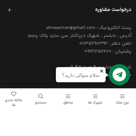
درخواست مشاوره
پست الکترونیک : almaasiran@gmail.com
آدرس : بابلسر ، شهرک دریاکنار سی ساید پلاک پنجم
تلفن دفتر : 01135290392
پشتیبان : 09121256670
شنبه تا پنجشنبه:
9 صبح تا 9 شب
جمعه:
4 بعد از ظهر تا 9 شب
سلام سوالی دارید؟
© 1405 کلیه حقوق این سایت برای املاک الماس ایران محفوظ است.
علاقه مندی
نوع ملک
شهرک ها
مناطق
جستجو
ها
Powered By
Narenji
Group