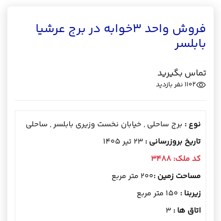
فروش واحد 3خوابه در برج عرشیا
بابلسر
تماس بگیرید
1102
نفر بازدید
نوع :
برج ساحلی , خیابان نخست وزیری بابلسر , ساحلی
تاریخ بروزرسانی :
23 تیر 1405
کد ملک:
3488
مساحت زمین :
200 متر مربع
زیربنا :
150 متر مربع
اتاق ها :
3