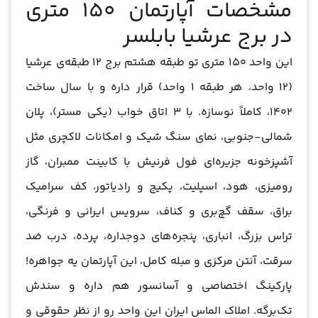
مشخصات آپارتمان 150 متری
در برج عرشیا بابلسر
این واحد 150 متری تو طبقه هشتم برج 12 طبقه‌ی عرشیا
(12 واحد، هر طبقه 1 واحد) قرار داره و با سال ساخت
1402، کاملاً نوسازه. با 3 اتاق خواب (یکی مستر)، پلان
شمالی-جنوبی، نمای سنگ شیک و امکانات لاکچری مثل
آشپزخونه جزیره‌ای فول فرنیش با کابینت ممبران، گاز
رومیزی، هود، اسپلیت، پکیج و رادیاتور، کف سرامیک
براق، سقف گچ‌بری و کناف، سرویس ایرانی و فرنگی،
تراس بزرگ، انباری، پنجره‌های دوجداره، پرده، درب ضد
سرقت، آنتن مرکزی و مبله کامل، این آپارتمان یه جواهره!
پارکینگ اختصاصی و آسانسور هم داره و سندش
تک‌برگه. املاک الماس ایران این واحد رو از نظر حقوقی و