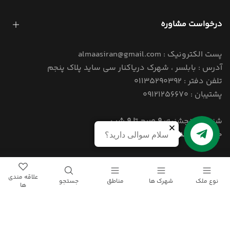
درخواست مشاوره
پست الکترونیک : almaasiran@gmail.com
آدرس : بابلسر ، شهرک دریاکنار سی ساید پلاک پنجم
تلفن دفتر : 01135290392
پشتیبان : 09121256670
شنبه تا پنجشنبه:
9 صبح تا 9 شب
جمعه:
4 بعد از ظهر تا 9 شب
سلام سوالی دارید؟
© 1405 کلیه حقوق این سایت برای املاک الماس ایران محفوظ است.
علاقه مندی
نوع ملک
شهرک ها
مناطق
جستجو
ها
Powered By
Narenji
Group