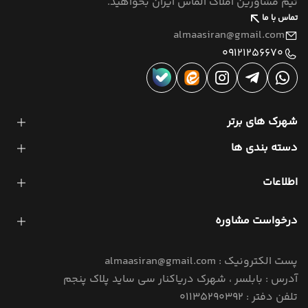
تیم مشاورین املاک الماس ایران بخواهید.
تماس با ما
almaasiran@gmail.com
09121256670
شهرک های برتر
دسته بندی ها
اطلاعات
درخواست مشاوره
پست الکترونیک : almaasiran@gmail.com
آدرس : بابلسر ، شهرک دریاکنار سی ساید پلاک پنجم
تلفن دفتر : 01135290392