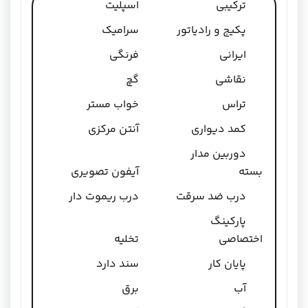
ترکیبی
اسپلیت
پکیج و رادیاتور
سرامیک
ایرانی
فرنگی
نقاشی
گچ
تراس
خواب مستر
کمد دیواری
آنتن مرکزی
دوربین مدار
بسته
آیفون تصویری
درب ضد سرقت
درب ریموت دار
پارکینگ
اختصاصی
تخلیه
پایان کار
سند دارد
آب
برق