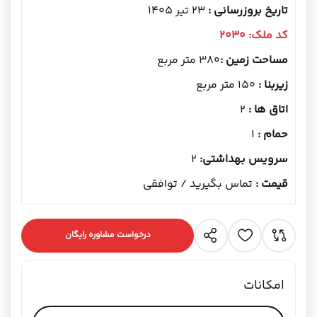
تاریخ بروزرسانی :
23 تیر 1405
کد ملک:
2030
مساحت زمین :
380 متر مربع
زیربنا :
150 متر مربع
اتاق ها :
2
حمام :
1
سرویس بهداشتی:
2
قیمت :
تماس بگیرید / توافقی
درخواست مشاوره رایگان
امکانات