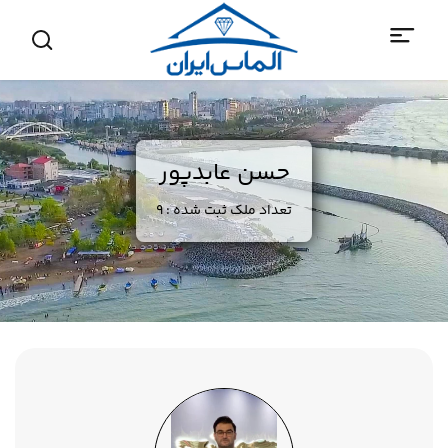
حسن عابدپور
تعداد ملک ثبت شده : 9