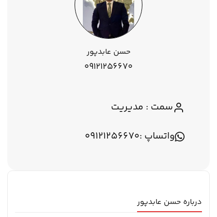
حسن عابدپور
09121256670
سمت : مدیریت
واتساپ :
09121256670
درباره حسن عابدپور