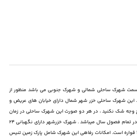
قسمت شهرک ساحلی شمالی و شهرک جنوبی می باشد منظور از
ت. این شهرک ساحلی خزر شهر شمال دارای خیابان های عریض و
وجه شک نکنید ، در هر دو صورت این شهرک ساحلی در زمان
های خلوت و شلوغ بسیار دلنشین است و دور از یکنواختی میباشد. قطعا یکی از بهترین شهرک های ساحلی برای تفریح و استراحت در تمام فصول سال میباشد . شهرک خزرشهر دارای نگهبانی 24
ساعته در حال کار که مساحت این شهرک به صورت تقریبی 130 هکتار و در مجموع دو شهرک خزرشهر جنوبی و خزرشهر شمالی 1276 قواره است. امکانات رفاهی این شهرک شامل پارک زمین تنیس